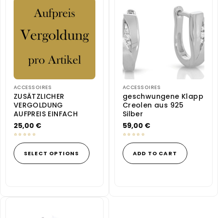
ACCESSOIRES
ACCESSOIRES
ZUSÄTZLICHER
geschwungene Klapp
VERGOLDUNG
Creolen aus 925
AUFPREIS EINFACH
Silber
25,00
€
59,00
€
This
product
SELECT OPTIONS
ADD TO CART
has
multiple
variants.
The
options
may