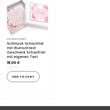
be
chosen
on
the
product
page
ACCESSOIRES
Schmuck Schachtel
mit Wunschtext
Geschenk Schachtel
mit eigenen Text
18,00
€
ADD TO CART