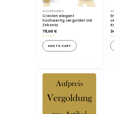
ACCESSOIRES
A
Creolen elegant
E
hochwertig vergoldet mit
v
Zirkonia
K
79,00
€
3
ADD TO CART