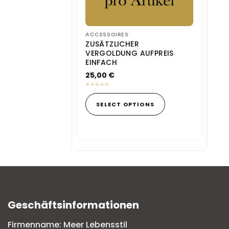
ACCESSOIRES
ZUSÄTZLICHER
VERGOLDUNG AUFPREIS
EINFACH
25,00
€
This
product
SELECT OPTIONS
has
multiple
variants.
The
options
may
be
chosen
Geschäftsinformationen
on
the
Firmenname: Meer Lebensstil