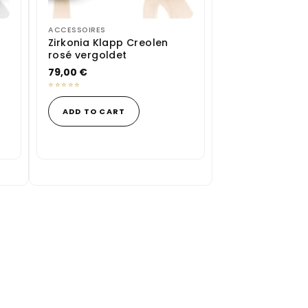
ACCESSOIRES
Zirkonia Klapp Creolen
rosé vergoldet
79,00
€
ADD TO CART