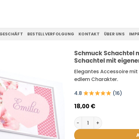
GESCHÄFT
BESTELLVERFOLGUNG
KONTAKT
ÜBER UNS
IMP
Schmuck Schachtel 
Schachtel mit eigene
Elegantes Accessoire mit
edlem Charakter.
4.8
(16)
18,00
€
Schmuck Schachtel mit Wun