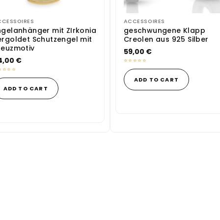
CCESSOIRES
ACCESSOIRES
ngelanhänger mit ZIrkonia
geschwungene Klapp
ergoldet Schutzengel mit
Creolen aus 925 Silber
reuzmotiv
59,00
€
4,00
€
ADD TO CART
ADD TO CART