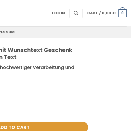
LOGIN
CART /
0,00
€
0
RESSUM
mit Wunschtext Geschenk
n Text
 hochwertiger Verarbeitung und
schtext Geschenk Schachtel mit eigenen Text quantity
ADD TO CART